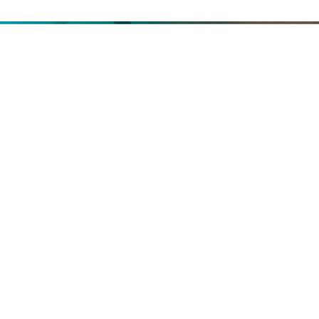
Kaiken
ikäisille
Me liikutamme kaikenikäisiä tuusulalaisia vauvasta
vaariin. Olemmekin Tuusulan monipuolisin ja suurin
harrasteliikuntaseura. Tule harrastamaan -meiltä löytyy
liikuntaryhmiä kaikille ikä- ja taitotasoille!