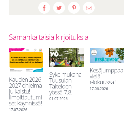
Facebook
Twitter
Pinterest
sähköposti
Samankaltaisia kirjoituksia
Kesäjumppaa
Syke mukana
D
vielä
Kauden 2026-
Tuusulan
t
elokuussa !
2027 ohjelma
Taiteiden
K
17.06.2026
julkaistu!
yössä 7.8.
e
Ilmoittautumi
v
01.07.2026
set käynnissä!
i
17.07.2026
1